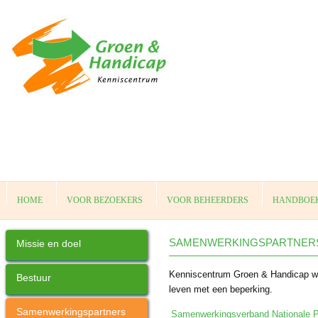
HOME
VOOR BEZOEKERS
VOOR BEHEERDERS
HANDBOEK
SAMENWERKINGSPARTNER
Missie en doel
Kenniscentrum Groen & Handicap werk
Bestuur
leven met een beperking.
Samenwerkingspartners
Samenwerkingsverband Nationale 